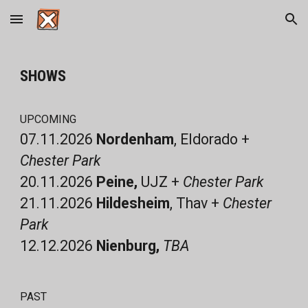
Skip to main content
Skip to navigation
SHOWS
UPCOMING
07
.
11
.2026
Nordenham
,
Eldorado
+
Chester Park
20.11.2026
Peine,
UJZ +
Chester Park
21
.11.2026
Hildesheim
,
Thav
+
Chester
Park
12.12.2026
Nienburg,
TBA
PAST