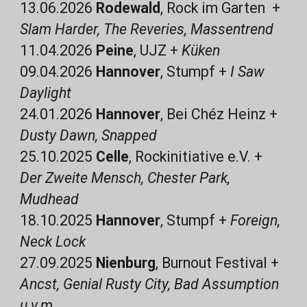
13.06.2026
Rodewald
, Rock im Garten +
Slam Harder, The Reveries,
Massentrend
11.04.2026
Peine
, UJZ +
Küken
09.04.2026
Hannover
, Stumpf +
I Saw
Daylight
24.01.2026
Hannover
, Bei Chéz Heinz +
Dusty Dawn, Snapped
25.10.20
25
Celle
, Rockinitiative e.V. +
Der Zweite Mensch, Chester Park,
Mudhead
18.10.2
025
Hannover
, Stumpf +
Foreign,
Neck Lock
27.09.2025
Nienburg
, Burnout Festival +
Ancst, Genial Rusty City, Bad Assumption
u.v.m.